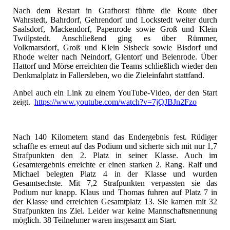
Nach dem Restart in Grafhorst führte die Route über
Wahrstedt, Bahrdorf, Gehrendorf und Lockstedt weiter durch
Saalsdorf, Mackendorf, Papenrode sowie Groß und Klein
Twülpstedt. Anschließend ging es über Rümmer,
Volkmarsdorf, Groß und Klein Sisbeck sowie Bisdorf und
Rhode weiter nach Neindorf, Glentorf und Beienrode. Über
Hattorf und Mörse erreichten die Teams schließlich wieder den
Denkmalplatz in Fallersleben, wo die Zieleinfahrt stattfand.
Anbei auch ein Link zu einem YouTube-Video, der den Start
zeigt.
https://www.youtube.com/watch?v=7jQJBJn2Fzo
Nach 140 Kilometern stand das Endergebnis fest. Rüdiger
schaffte es erneut auf das Podium und sicherte sich mit nur 1,7
Strafpunkten den 2. Platz in seiner Klasse. Auch im
Gesamtergebnis erreichte er einen starken 2. Rang. Ralf und
Michael belegten Platz 4 in der Klasse und wurden
Gesamtsechste. Mit 7,2 Strafpunkten verpassten sie das
Podium nur knapp. Klaus und Thomas fuhren auf Platz 7 in
der Klasse und erreichten Gesamtplatz 13. Sie kamen mit 32
Strafpunkten ins Ziel. Leider war keine Mannschaftsnennung
möglich. 38 Teilnehmer waren insgesamt am Start.