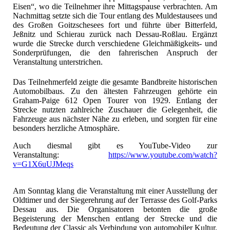
Eisen“, wo die Teilnehmer ihre Mittagspause verbrachten. Am
Nachmittag setzte sich die Tour entlang des Muldestausees und
des Großen Goitzschesees fort und führte über Bitterfeld,
Jeßnitz und Schierau zurück nach Dessau‑Roßlau. Ergänzt
wurde die Strecke durch verschiedene Gleichmäßigkeits- und
Sonderprüfungen, die den fahrerischen Anspruch der
Veranstaltung unterstrichen.
Das Teilnehmerfeld zeigte die gesamte Bandbreite historischen
Automobilbaus. Zu den ältesten Fahrzeugen gehörte ein
Graham‑Paige 612 Open Tourer von 1929. Entlang der
Strecke nutzten zahlreiche Zuschauer die Gelegenheit, die
Fahrzeuge aus nächster Nähe zu erleben, und sorgten für eine
besonders herzliche Atmosphäre.
Auch diesmal gibt es YouTube-Video zur
Veranstaltung:
https://www.youtube.com/watch?
v=G1X6uUJMeqs
Am Sonntag klang die Veranstaltung mit einer Ausstellung der
Oldtimer und der Siegerehrung auf der Terrasse des Golf‑Parks
Dessau aus. Die Organisatoren betonten die große
Begeisterung der Menschen entlang der Strecke und die
Bedeutung der Classic als Verbindung von automobiler Kultur,