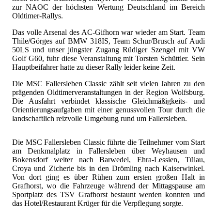
zur NAOC der höchsten Wertung Deutschland im Bereich
Oldtimer-Rallys.
Das volle Arsenal des AC-Gifhorn war wieder am Start. Team
Thile/Görges auf BMW 318IS, Team Schur/Brusch auf Audi
50LS und unser jüngster Zugang Rüdiger Szengel mit VW
Golf G60, fuhr diese Veranstaltung mit Torsten Schüttler. Sein
Hauptbeifahrer hatte zu dieser Rally leider keine Zeit.
Die MSC Fallersleben Classic zählt seit vielen Jahren zu den
prägenden Oldtimerveranstaltungen in der Region Wolfsburg.
Die Ausfahrt verbindet klassische Gleichmäßigkeits‑ und
Orientierungsaufgaben mit einer genussvollen Tour durch die
landschaftlich reizvolle Umgebung rund um Fallersleben.
Die MSC Fallersleben Classic führte die Teilnehmer vom Start
am Denkmalplatz in Fallersleben über Weyhausen und
Bokensdorf weiter nach Barwedel, Ehra‑Lessien, Tülau,
Croya und Zicherie bis in den Drömling nach Kaiserwinkel.
Von dort ging es über Rühen zum ersten großen Halt in
Grafhorst, wo die Fahrzeuge während der Mittagspause am
Sportplatz des TSV Grafhorst bestaunt werden konnten und
das Hotel/Restaurant Krüger für die Verpflegung sorgte.