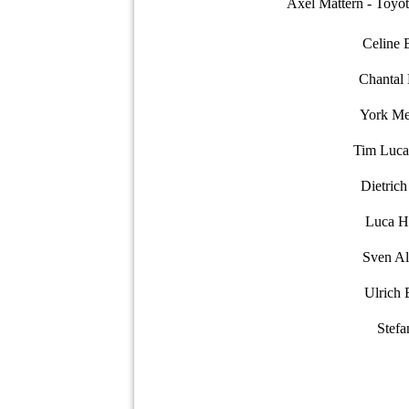
Axel Mattern - Toyo
Celine 
Chantal 
York Meh
Tim Luca 
Dietric
Luca H
Sven Al
Ulrich 
Stefa