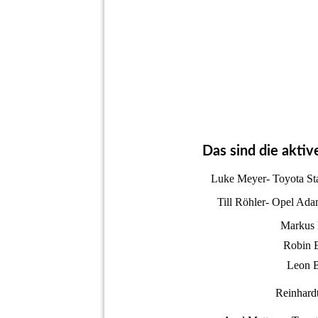
Das sind die akti
Luke Meyer- Toyota St
Till Röhler- Opel Ada
Markus R
Robin B
Leon B
Reinhardt